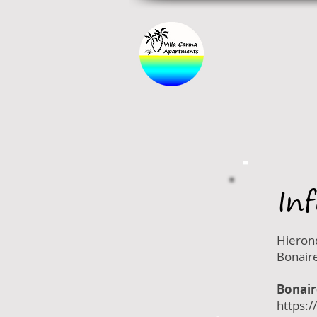
In
Hierond
Bonair
Bonair
https: